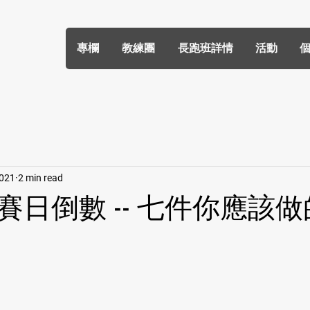
專欄
教練團
長跑班詳情
活動
2021
2 min read
賽日倒數 -- 七件你應該