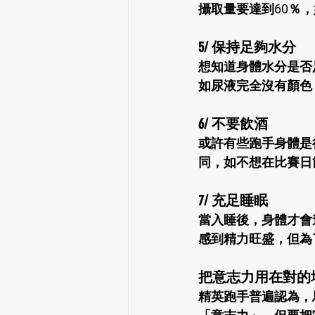
攝取量要達到60％
5/ 保持足夠水分
想知道身體水分是否
如尿液完全沒有顏色
6/ 不要飲酒
或許有些跑手身體是
同，如不想在比賽日
7/ 充足睡眠
當入睡後，身體才會
感到精力旺盛，但為
把意志力用在對的
精英跑手普遍認為，