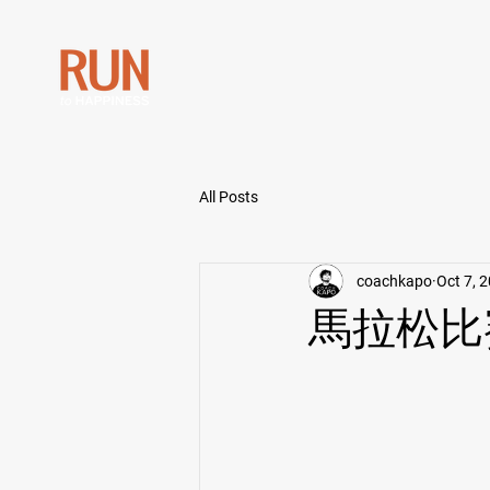
All Posts
coachkapo
Oct 7, 
馬拉松比