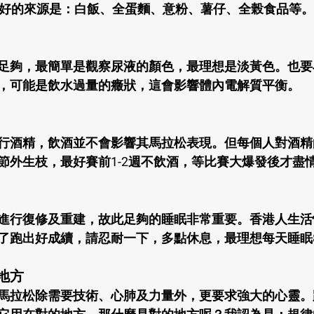
，好的來源是：白飯、全蛋麵、意粉、薯仔、全榖食品等。
足夠，最簡單是觀察尿液的顏色，最理想是淡黃色。也要
，可能是飲水過量的癥狀，這會影響體內電解質平衡。
行酒精，飲酒並不會影響其馬拉松表現。但每個人對酒精
節外生枝，最好賽前1-2週不飲酒，等比賽大爆發後才盡
進行復修及重建，故此足夠的睡眠非常重要。香港人生活
了跑出好成續，請忍耐一下，多點休息，最理想每天睡眠
地方
馬拉松除需要技術、心肺及力量外，更要求強大的心靈。