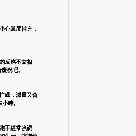
小心過度補充，
的反應不盡相
情慶祝吧。
忙碌，減量又會
8小時。
跑手經常強調