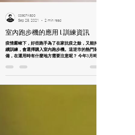
coachkapo
Sep 28, 2021
2 min read
室內跑步機的應用 l 訓練資訊
疫情嚴峻下，好些跑手為了在家抗疫之餘，又能持
續訓練，會選擇購入室內跑步機。這逆市的熱門裝
備，在運用時有什麼地方需要注意呢？ 今年3月時，
參與了stryd為教練而設的網上研討會，內容正是關
於智能跑步機，講者Malcolm Macaulay是位美國註
冊物理治療師，他分享了如何以...